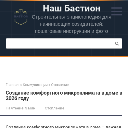
Перейти
Наш Бастион
к
контенту
Строительная энциклопедия для
начинающих созидателей:
пошаговые инструкции и фото
Поиск:
Главная
»
Коммуникации
»
Отопление
Создание комфортного микроклимата в доме в
2026 году
На чтение:
3 мин
Отопление
Создание комфортного микроклимата в доме – важная