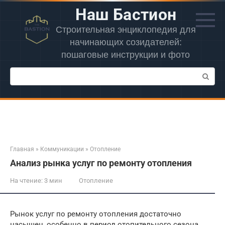
Перейти
Наш Бастион
к
контенту
Строительная энциклопедия для
начинающих созидателей:
пошаговые инструкции и фото
Поиск:
Главная
»
Коммуникации
»
Отопление
Анализ рынка услуг по ремонту отопления
На чтение:
3 мин
Отопление
Рынок услуг по ремонту отопления достаточно
насыщен, особенно в период отопительного сезона.