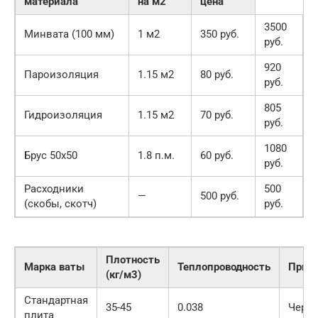
материала
на м2
цена
3500
Минвата (100 мм)
1 м2
350 руб.
руб.
920
Пароизоляция
1.15 м2
80 руб.
руб.
805
Гидроизоляция
1.15 м2
70 руб.
руб.
1080
Брус 50х50
1.8 п.м.
60 руб.
руб.
Расходники
500
—
500 руб.
(скобы, скотч)
руб.
Плотность
Марка ваты
Теплопроводность
Прим
(кг/м3)
Стандартная
35-45
0.038
Черд
плита