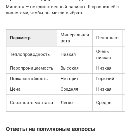
Минвата — не единственный вариант. Я сравнил её с
аналогами, чтобы вы могли выбрать.
Минеральная
П
Параметр
Пенопласт
вата
н
Очень
Теплопроводность
Низкая
М
низкая
Паропроницаемость
Высокая
Низкая
Н
Пожаростойкость
Не горит
Горючий
С
Цена
Средняя
Низкая
В
Н
Сложность монтажа
Легко
Средне
о
Ответы на популярные вопросы