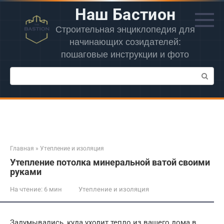
Перейти
Наш Бастион
к
контенту
Строительная энциклопедия для
начинающих созидателей:
пошаговые инструкции и фото
Поиск:
Главная
»
Утепление и изоляция
Утепление потолка минеральной ватой своими
руками
На чтение:
6 мин
Утепление и изоляция
Задумывались, куда уходит тепло из вашего дома в