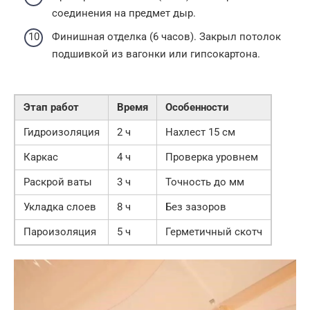
соединения на предмет дыр.
Финишная отделка (6 часов). Закрыл потолок
подшивкой из вагонки или гипсокартона.
Этап работ
Время
Особенности
Гидроизоляция
2 ч
Нахлест 15 см
Каркас
4 ч
Проверка уровнем
Раскрой ваты
3 ч
Точность до мм
Укладка слоев
8 ч
Без зазоров
Пароизоляция
5 ч
Герметичный скотч