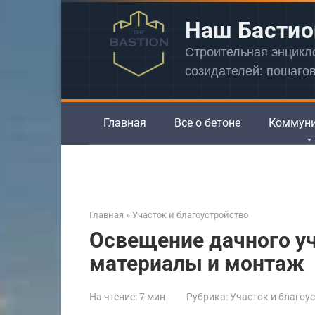
Перейти
Наш Бастио
к
контенту
Строительная энцик
созидателей: пошаго
Главная
Все о бетоне
Коммун
Главная
»
Участок и благоустройство
Освещение дачного уч
материалы и монтаж
На чтение:
7 мин
Рубрика:
Участок и благоу