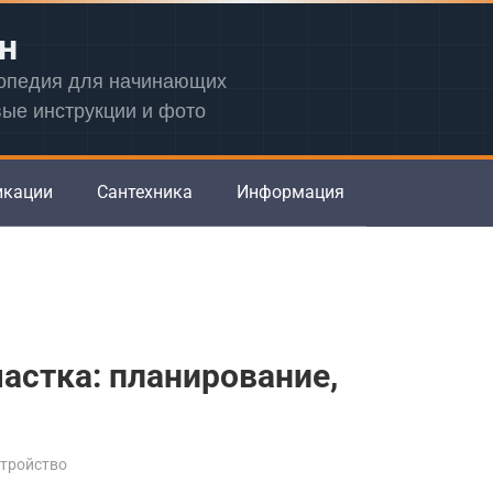
н
лопедия для начинающих
вые инструкции и фото
икации
Сантехника
Информация
астка: планирование,
стройство