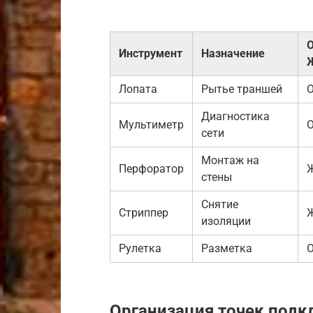
О
Инструмент
Назначение
Лопата
Рытье траншей
О
Диагностика
Мультиметр
О
сети
Монтаж на
Перфоратор
стены
Снятие
Стриппер
изоляции
Рулетка
Разметка
О
Организация точек подк