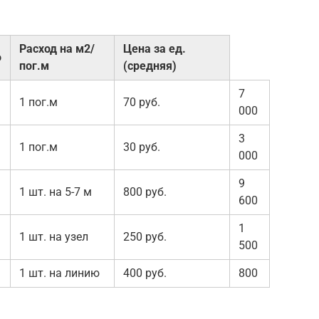
Расход на м2/
Цена за ед.
о
пог.м
(средняя)
7
1 пог.м
70 руб.
000
3
1 пог.м
30 руб.
000
9
1 шт. на 5-7 м
800 руб.
600
1
1 шт. на узел
250 руб.
500
1 шт. на линию
400 руб.
800