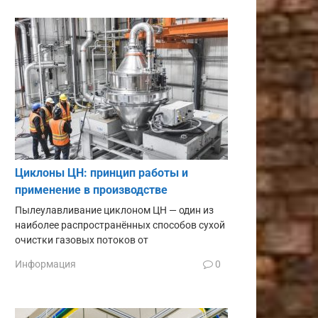
Циклоны ЦН: принцип работы и
применение в производстве
Пылеулавливание циклоном ЦН — один из
наиболее распространённых способов сухой
очистки газовых потоков от
Информация
0