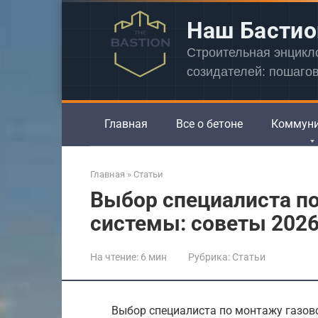
Перейти
Наш Бастио
к
контенту
Строительная энцик
созидателей: пошаго
Главная
Все о бетоне
Коммун
Главная
»
Статьи
Выбор специалиста п
системы: советы 202
На чтение:
6 мин
Рубрика:
Статьи
Выбор специалиста по монтажу газов