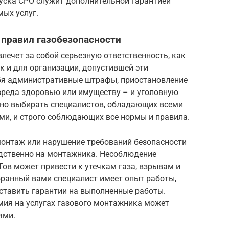
пуска СРО служит дополнительной гарантией
мых услуг.
 правил газобезопасности
лечет за собой серьезную ответственность, как
к и для организации, допустившей эти
бя административные штрафы, приостановление
 вреда здоровью или имуществу – и уголовную
жно выбирать специалистов, обладающих всеми
и, и строго соблюдающих все нормы и правила.
монтаж или нарушение требований безопасности
едственно на монтажника. Несоблюдение
Тов может привести к утечкам газа, взрывам и
бранный вами специалист имеет опыт работы,
ставить гарантии на выполненные работы.
мия на услугах газового монтажника может
ями.