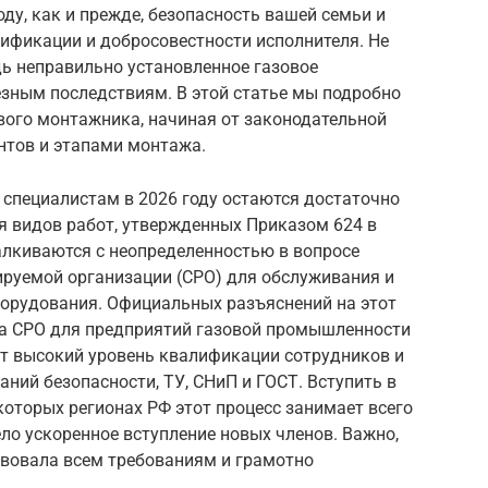
оду, как и прежде, безопасность вашей семьи и
ификации и добросовестности исполнителя. Не
дь неправильно установленное газовое
езным последствиям. В этой статье мы подробно
вого монтажника, начиная от законодательной
нтов и этапами монтажа.
 специалистам в 2026 году остаются достаточно
я видов работ, утвержденных Приказом 624 в
алкиваются с неопределенностью в вопросе
ируемой организации (СРО) для обслуживания и
орудования. Официальных разъяснений на этот
ска СРО для предприятий газовой промышленности
т высокий уровень квалификации сотрудников и
ний безопасности, ТУ, СНиП и ГОСТ. Вступить в
оторых регионах РФ этот процесс занимает всего
ело ускоренное вступление новых членов. Важно,
вовала всем требованиям и грамотно