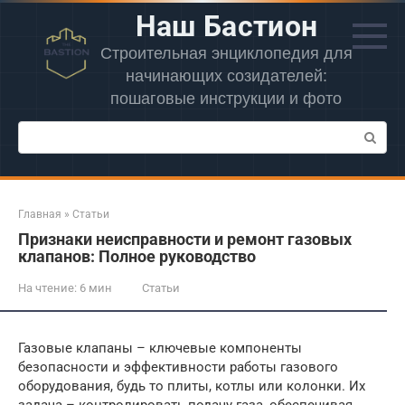
Перейти
Наш Бастион
к
контенту
Строительная энциклопедия для
начинающих созидателей:
пошаговые инструкции и фото
Поиск:
Главная
»
Статьи
Признаки неисправности и ремонт газовых
клапанов: Полное руководство
На чтение:
6 мин
Статьи
Газовые клапаны – ключевые компоненты
безопасности и эффективности работы газового
оборудования, будь то плиты, котлы или колонки. Их