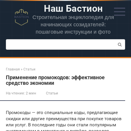
Перейти
Наш Бастион
к
контенту
Строительная энциклопедия для
начинающих созидателей:
пошаговые инструкции и фото
Поиск:
Главная
»
Статьи
Применение промокодов: эффективное
средство экономии
На чтение:
2 мин
Статьи
Промокоды — это специальные коды, предлагающие
скидки или другие преимущества при покупке товаров
или услуг. В последние годы они стали популярным