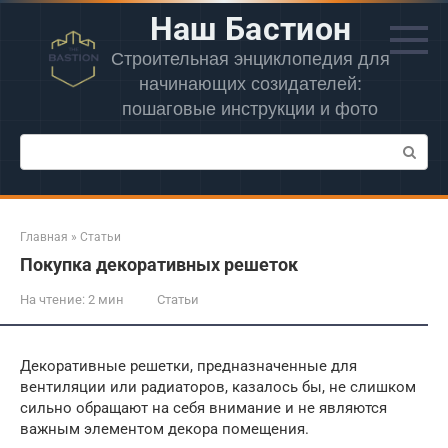
Перейти
Наш Бастион
к
контенту
Строительная энциклопедия для
начинающих созидателей:
пошаговые инструкции и фото
Поиск:
Главная
»
Статьи
Покупка декоративных решеток
На чтение:
2 мин
Статьи
Декоративные решетки, предназначенные для
вентиляции или радиаторов, казалось бы, не слишком
сильно обращают на себя внимание и не являются
важным элементом декора помещения.