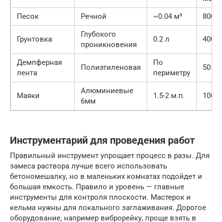
Песок
Речной
~0.04 м³
800 р
Глубокого
Грунтовка
0.2 л
400 р
проникновения
Демпферная
По
Полиэтиленовая
50 ру
лента
периметру
Алюминиевые
Маяки
1.5-2 м.п.
100 р
6мм
Инструментарий для проведения работ
Правильный инструмент упрощает процесс в разы. Для
замеса раствора лучше всего использовать
бетономешалку, но в маленьких комнатах подойдет и
большая емкость. Правило и уровень — главные
инструменты для контроля плоскости. Мастерок и
кельма нужны для локального заглаживания. Дорогое
оборудование, например виброрейку, проще взять в