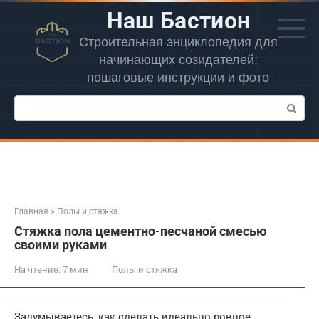
Перейти
Наш Бастион
к
контенту
Строительная энциклопедия для
начинающих созидателей:
пошаговые инструкции и фото
Поиск:
Главная
»
Полы и стяжка
Стяжка пола цементно-песчаной смесью
своими руками
На чтение:
7 мин
Полы и стяжка
Задумываетесь, как сделать идеально ровное