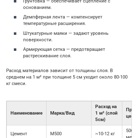
Грунтовка — обеспечивает сцепление с
основанием.
Демпферная лента — компенсирует
температурные расширения.
Штукатурные маяки — задают уровень
поверхности.
Армирующая сетка — предотвращает
растрескивание слоя.
Расход материалов зависит от толщины слоя. В
среднем на 1 м² при толщине 5 см уходит около 80-100
кг смеси.
Расход на
Прим
Наименование
Марка/Вид
1 м² (слой
цена
5см)
500 р
Цемент
М500
~10-12 кг
мешо