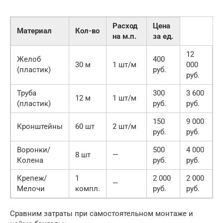
Расход
Цена
Материал
Кол-во
на м.п.
за ед.
12
Желоб
400
30 м
1 шт/м
000
(пластик)
руб.
руб.
Труба
300
3 600
12 м
1 шт/м
(пластик)
руб.
руб.
150
9 000
Кронштейны
60 шт
2 шт/м
руб.
руб.
Воронки/
500
4 000
8 шт
—
Колена
руб.
руб.
Крепеж/
1
2 000
2 000
—
Мелочи
компл.
руб.
руб.
Сравним затраты при самостоятельном монтаже и