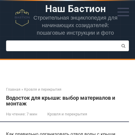
Перейти
Наш Бастион
к
контенту
Строительная энциклопедия для
начинающих созидателей:
пошаговые инструкции и фото
Поиск:
Главная
»
Кровля и перекрытия
Водосток для крыши: выбор материалов и
монтаж
На чтение:
7 мин
Кровля и перекрытия
Как правильно организовать отвод воды с крыши,