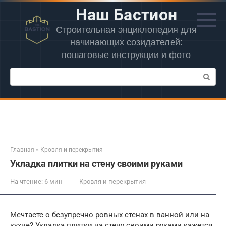
Перейти
Наш Бастион
к
контенту
Строительная энциклопедия для
начинающих созидателей:
пошаговые инструкции и фото
Поиск:
Главная
»
Кровля и перекрытия
Укладка плитки на стену своими руками
На чтение:
6 мин
Кровля и перекрытия
Мечтаете о безупречно ровных стенах в ванной или на
кухне? Укладка плитки на стену своими руками кажется