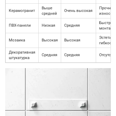
Выше
Прочност
Керамогранит
Очень высокая
средней
износос
Быстрый
ПВХ-панели
Низкая
Средняя
монтаж, 
Эстетика
Мозаика
Высокая
Высокая
гибкост
Декоративная
Средняя
Средняя
Отсутств
штукатурка