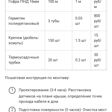
Гофра ПНД 16мм
100 м
1 м
руб/
0
м
р
800
2
Герметик
0.03
3 тубы
руб/
4
полиуретановый
шт
шт
р
15
2
Крепеж (дюбель-
150 шт
1.5 шт
руб/
2
хомуты)
шт
р
30
Термоусадочные
6
20 шт
0.2 шт
руб/
трубки
р
шт
Пошаговая инструкция по монтажу:
Проектирование (3-4 часа): Расстановка
датчиков на плане крыши, определение точек
прохода кабеля в дом.
Подготовка поверхности (5 часов): Очистка мест