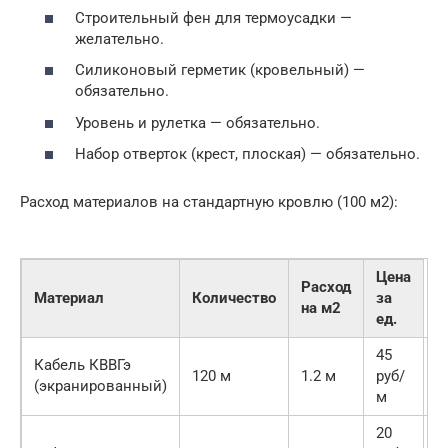
Строительный фен для термоусадки —
желательно.
Силиконовый герметик (кровельный) —
обязательно.
Уровень и рулетка — обязательно.
Набор отверток (крест, плоская) — обязательно.
Расход материалов на стандартную кровлю (100 м2):
Цена
Расход
Материал
Количество
за
на м2
ед.
45
5
Кабель КВВГэ
120 м
1.2 м
руб/
4
(экранированный)
м
р
20
2