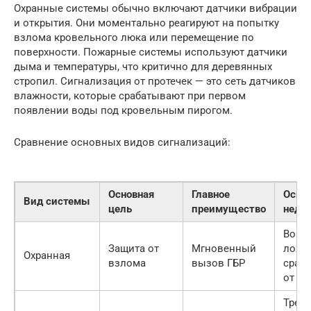
Охранные системы обычно включают датчики вибрации
и открытия. Они моментально реагируют на попытку
взлома кровельного люка или перемещение по
поверхности. Пожарные системы используют датчики
дыма и температуры, что критично для деревянных
стропил. Сигнализация от протечек — это сеть датчиков
влажности, которые срабатывают при первом
появлении воды под кровельным пирогом.
Сравнение основных видов сигнализаций:
Основная
Главное
Осно
Вид системы
цель
преимущество
недо
Возм
Защита от
Мгновенный
ложн
Охранная
взлома
вызов ГБР
сраб
от пт
Требу