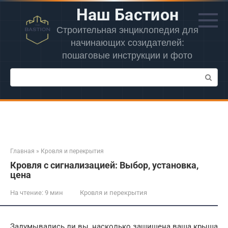
Перейти
Наш Бастион
к
контенту
Строительная энциклопедия для
начинающих созидателей:
пошаговые инструкции и фото
Поиск:
Главная
»
Кровля и перекрытия
Кровля с сигнализацией: Выбор, установка,
цена
На чтение:
9 мин
Кровля и перекрытия
Задумывались ли вы, насколько защищена ваша крыша