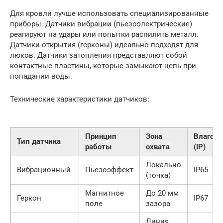
Для кровли лучше использовать специализированные
приборы. Датчики вибрации (пьезоэлектрические)
реагируют на удары или попытки распилить металл.
Датчики открытия (герконы) идеально подходят для
люков. Датчики затопления представляют собой
контактные пластины, которые замыкают цепь при
попадании воды.
Технические характеристики датчиков:
Принцип
Зона
Влагоз
Тип датчика
работы
охвата
(IP)
Локально
Вибрационный
Пьезоэффект
IP65
(точка)
Магнитное
До 20 мм
Геркон
IP67
поле
зазора
Линия