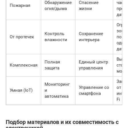
Обнаружение
Спасение
част
Пожарная
огня/дыма
жизни
пров
датч
Огра
зона
Контроль
Сохранение
От протечек
покр
влажности
интерьера
одно
датч
Высо
Полная
Единый центр
Комплексная
стои
защита
управления
монт
Зави
Мониторинг
Управление со
от
Умная (IoT)
и
смартфона
интер
автоматика
Fi
Подбор материалов и их совместимость с