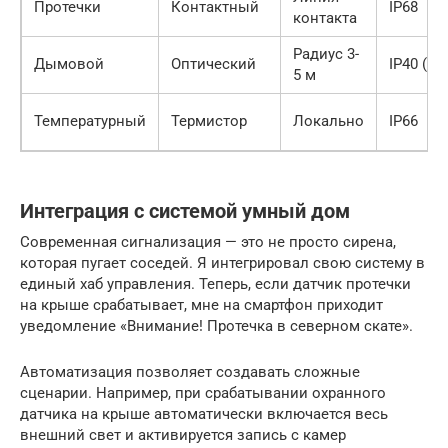
Протечки
Контактный
IP68
контакта
Радиус 3-
Дымовой
Оптический
IP40 (вн
5 м
Температурный
Термистор
Локально
IP66
Интеграция с системой умный дом
Современная сигнализация — это не просто сирена,
которая пугает соседей. Я интегрировал свою систему в
единый хаб управления. Теперь, если датчик протечки
на крыше срабатывает, мне на смартфон приходит
уведомление «Внимание! Протечка в северном скате».
Автоматизация позволяет создавать сложные
сценарии. Например, при срабатывании охранного
датчика на крыше автоматически включается весь
внешний свет и активируется запись с камер