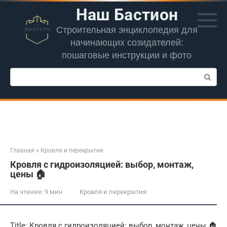
Перейти
Наш Бастион
к
контенту
Строительная энциклопедия для
начинающих созидателей:
пошаговые инструкции и фото
Поиск:
Главная
»
Кровля и перекрытия
Кровля с гидроизоляцией: выбор, монтаж,
цены 🏠
На чтение:
9 мин
Кровля и перекрытия
Title: Кровля с гидроизоляцией: выбор‚ монтаж‚ цены 🏠