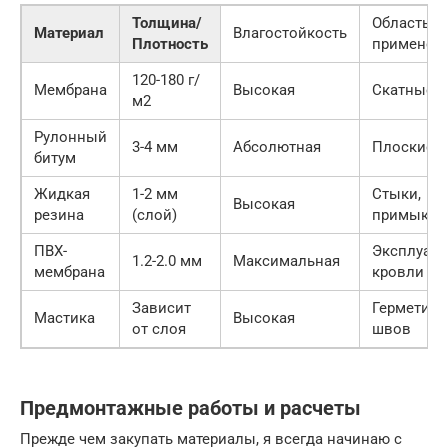
Толщина/
Область
Материал
Влагостойкость
Плотность
применен
120-180 г/
Мембрана
Высокая
Скатные 
м2
Рулонный
3-4 мм
Абсолютная
Плоские 
битум
Жидкая
1-2 мм
Стыки,
Высокая
резина
(слой)
примыкан
ПВХ-
Эксплуат
1.2-2.0 мм
Максимальная
мембрана
кровли
Зависит
Герметиза
Мастика
Высокая
от слоя
швов
Предмонтажные работы и расчеты
Прежде чем закупать материалы, я всегда начинаю с