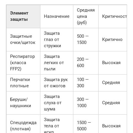
Средняя
Элемент
Назначение
цена
Критичность
защиты
(руб)
Защита
Защитные
500 —
глаз от
Критично
очки/щиток
1500
стружки
Респиратор
Защита
200 —
(класса
легких от
Высокая
600
FFP2)
пыли
Перчатки
Защита рук
100 —
Средняя
плотные
от ожогов
300
Защита
Беруши/
300 —
слуха от
Средняя
наушники
1000
шума
Защита
Спецодежда
1500 —
тела от
Высокая
(плотная)
5000
искр