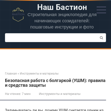
Перейти
Наш Бастион
к
контенту
Строительная энциклопедия для
начинающих созидателей:
пошаговые инструкции и фото
Поиск:
Главная
»
Инструменты и материалы
Безопасная работа с болгаркой (УШМ): правила
и средства защиты
На чтение:
7 мин
Инструменты и материалы
Задумывались ли вы, почему УШМ считается одним из