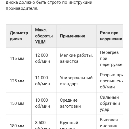
диска должно быть строго по инструкции
производителя.
Макс.
Диаметр
Риск при
обороты
Применение
диска
нарушении
УШМ
Перегрев
12 000
Мелкие работы,
115 мм
при
об/мин
зачистка
перегрузке
Разрыв при
11 000
Универсальный
125 мм
превышении
об/мин
стандарт
об/мин
Сильный
10 000
Средние
150 мм
обратный
об/мин
заготовки
удар
Высокая
8 500
Крупный
180 мм
инерция
об/мин
металл