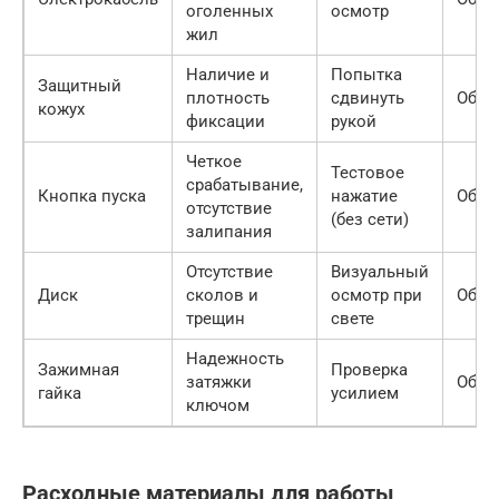
оголенных
осмотр
жил
Наличие и
Попытка
Защитный
плотность
сдвинуть
Обяз
кожух
фиксации
рукой
Четкое
Тестовое
срабатывание,
Кнопка пуска
нажатие
Обяз
отсутствие
(без сети)
залипания
Отсутствие
Визуальный
Диск
сколов и
осмотр при
Обяз
трещин
свете
Надежность
Зажимная
Проверка
затяжки
Обяз
гайка
усилием
ключом
Расходные материалы для работы