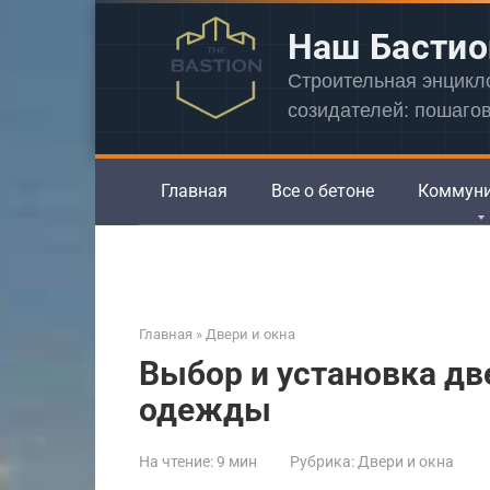
Перейти
Наш Бастио
к
контенту
Строительная энцик
созидателей: пошаго
Главная
Все о бетоне
Коммун
Главная
»
Двери и окна
Выбор и установка дв
одежды
На чтение:
9 мин
Рубрика:
Двери и окна