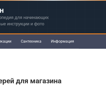
н
лопедия для начинающих
вые инструкции и фото
икации
Сантехника
Информация
ерей для магазина