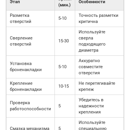
Этап
Особенности
(мин.)
Разметка
Точность разметки
5-10
отверстий
критична
Используйте
Сверление
сверла
15-30
отверстий
подходящего
диаметра
Аккуратно
Установка
5-10
совместите
броненакладки
отверстия
Крепление
Не перетягивайте
10-15
броненакладки
крепеж
Убедитесь в
Проверка
5
надежности
работоспособности
крепления
Используйте
Смазка механизма
5
специальную