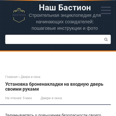
Перейти
Наш Бастион
к
контенту
Строительная энциклопедия для
начинающих созидателей:
пошаговые инструкции и фото
Поиск:
Главная
»
Двери и окна
Установка броненакладки на входную дверь
своими руками
На чтение:
5 мин
Двери и окна
Задумываетесь о повышении безопасности своего