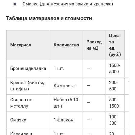
Смазка (для механизма замка и крепежа)
Таблица материалов и стоимости
Цена
Расход
за
Материал
Количество
на м2
ед.
(руб.)
1500-
150
Броненадкладка
1 шт.
—
5000
50
Крепеж (винты,
200-
200
Комплект
—
штифты)
500
50
Сверла по
Набор (5-10
500-
500
—
металлу
шт.)
1500
15
100-
100
Смазка
1 флакон
—
300
30
Карандаш
1 шт.
—
20
20