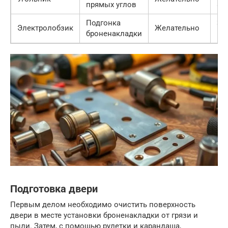
прямых углов
80
Подгонка
300
Электролобзик
Желательно
броненакладки
10
Подготовка двери
Первым делом необходимо очистить поверхность
двери в месте установки броненакладки от грязи и
пыли. Затем, с помощью рулетки и карандаша,