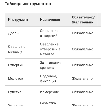
Таблица инструментов
Обязательно/
Це
Инструмент
Назначение
Желательно
(ру
Сверление
200
Дрель
Обязательно
отверстий
80
Сверление
Сверла по
500
отверстий в
Обязательно
металлу
20
металле
Затягивание
300
Отвертки
Обязательно
крепежа
10
Подгонка,
500
Молоток
Желательно
фиксация
15
200
Рулетка
Измерение
Обязательно
50
Разметка
300
Угольник
Желательно