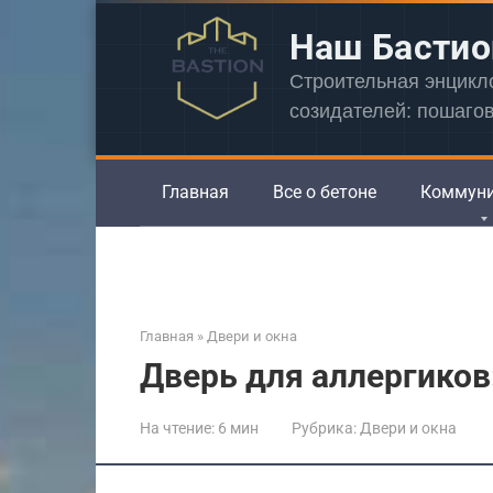
Перейти
Наш Бастио
к
контенту
Строительная энцик
созидателей: пошаго
Главная
Все о бетоне
Коммун
Главная
»
Двери и окна
Дверь для аллергиков
На чтение:
6 мин
Рубрика:
Двери и окна