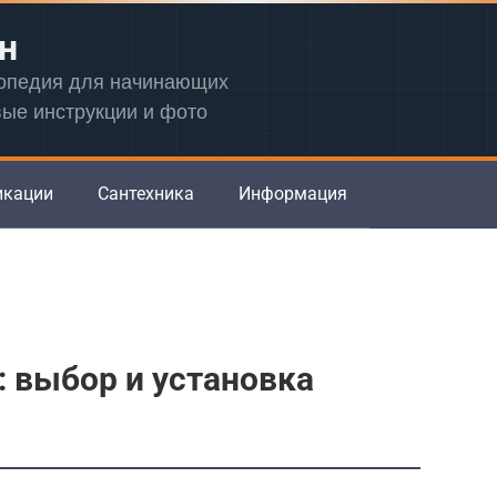
н
лопедия для начинающих
вые инструкции и фото
икации
Сантехника
Информация
: выбор и установка