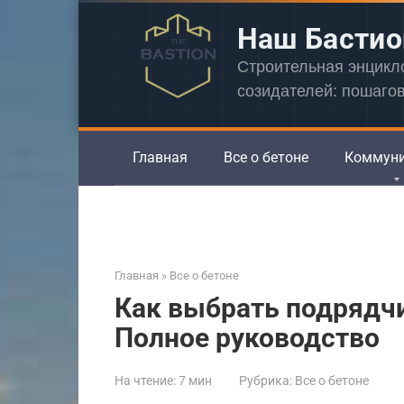
Перейти
Наш Бастио
к
контенту
Строительная энцик
созидателей: пошаго
Главная
Все о бетоне
Коммун
Главная
»
Все о бетоне
Как выбрать подрядчи
Полное руководство
На чтение:
7 мин
Рубрика:
Все о бетоне