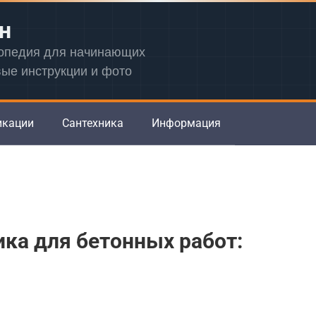
н
лопедия для начинающих
вые инструкции и фото
икации
Сантехника
Информация
ка для бетонных работ: