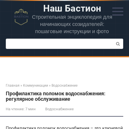
Перейти
Наш Бастион
к
контенту
Строительная энциклопедия для
начинающих созидателей:
пошаговые инструкции и фото
Поиск:
Главная
»
Коммуникации
»
Водоснабжение
Профилактика поломок водоснабжения:
регулярное обслуживание
На чтение:
7 мин
Водоснабжение
Профилактика поломок водоснабжения – это ключевой