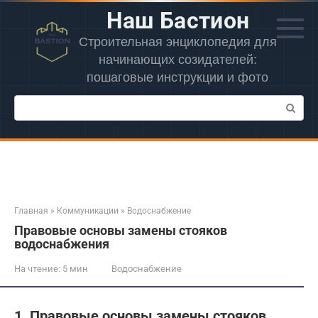
Перейти
Наш Бастион
к
контенту
Строительная энциклопедия для
начинающих созидателей:
пошаговые инструкции и фото
Поиск:
Главная
»
Коммуникации
»
Водоснабжение
Правовые основы замены стояков
водоснабжения
На чтение:
5 мин
Водоснабжение
1. Правовые основы замены стояков