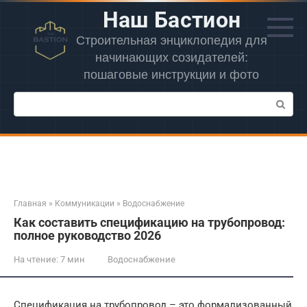
Перейти
Наш Бастион
к
контенту
Строительная энциклопедия для
начинающих созидателей:
пошаговые инструкции и фото
Поиск:
Главная
»
Коммуникации
»
Водоснабжение
Как составить спецификацию на трубопровод:
полное руководство 2026
На чтение:
7 мин
Водоснабжение
Спецификация на трубопровод – это формализованный