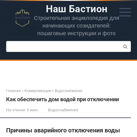
Перейти
Наш Бастион
к
контенту
Строительная энциклопедия для
начинающих созидателей:
пошаговые инструкции и фото
Поиск:
Главная
»
Коммуникации
»
Водоснабжение
Как обеспечить дом водой при отключении
На чтение:
6 мин
Водоснабжение
Причины аварийного отключения воды