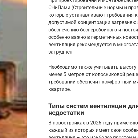
При проектировании и монтаже систе
СНиПами (Строительные нормы и прав
которые устанавливают требования к
допустимой концентрации загрязняющ
обеспечению бесперебойного и постоя
особенно важно в герметичных новос
вентиляция рекомендуется в многоэт
затруднен.
Необходимо также учитывать высоту 
менее 5 метров от колосниковой реш
требований обеспечит комфортный ми
квартире.
Типы систем вентиляции дл
недостатки
В новостройках в 2026 году применя
каждый из которых имеет свои особен
вентиляция – это наиболее простой и