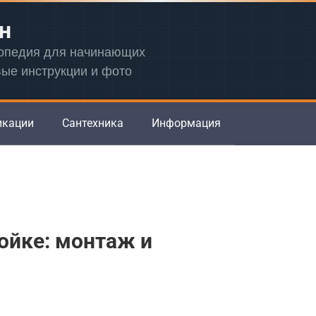
н
лопедия для начинающих
вые инструкции и фото
икации
Сантехника
Информация
ойке: монтаж и