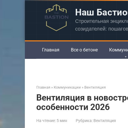
Перейти
Наш Бастио
к
контенту
Строительная энцик
созидателей: пошаго
Главная
Все о бетоне
Коммун
Главная
»
Коммуникации
»
Вентиляция
Вентиляция в новостр
особенности 2026
На чтение:
5 мин
Рубрика:
Вентиляция