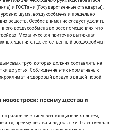
м вентиляции необходимо руководствоваться
ила) и ГОСТами (Государственные стандарты),
 уровню шума, воздухообмена и предельно
их веществ. Особое внимание следует уделять
нного воздухообмена во всех помещениях, что
тройках. Механическая приточно-вытяжная
ажных зданиях, где естественный воздухообмен
дымовых труб, которая должна составлять не
етки до устья. Соблюдение этих нормативных
кроклимат и здоровый воздух в вашей новой
я новостроек: преимущества и
ются различные типы вентиляционных систем,
ности, преимущества и недостатки. Естественная
 экономичный вариант, основанный на