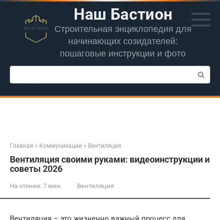
Перейти
Наш Бастион
к
контенту
Строительная энциклопедия для
начинающих созидателей:
пошаговые инструкции и фото
Поиск:
Главная
»
Коммуникации
»
Вентиляция
Вентиляция своими руками: видеоинструкции и
советы 2026
На чтение:
7 мин
Вентиляция
Вентиляция – это жизненно важный процесс для