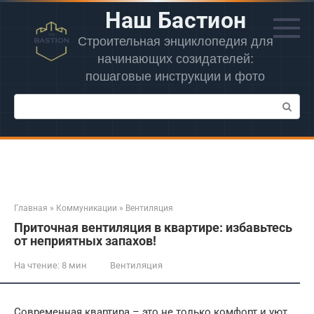
Перейти
Наш Бастион
к
контенту
Строительная энциклопедия для
начинающих созидателей:
пошаговые инструкции и фото
Поиск:
Главная
»
Коммуникации
»
Вентиляция
Приточная вентиляция в квартире: избавьтесь
от неприятных запахов!
На чтение:
8 мин
Вентиляция
Современная квартира – это не только комфорт и уют,