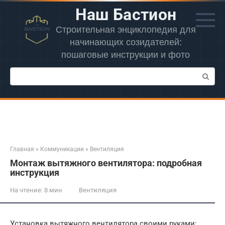
Перейти
Наш Бастион
к
контенту
Строительная энциклопедия для
начинающих созидателей:
пошаговые инструкции и фото
Поиск:
Главная
»
Коммуникации
»
Вентиляция
Монтаж вытяжного вентилятора: подробная
инструкция
На чтение:
8 мин
Вентиляция
Установка вытяжного вентилятора своими руками: