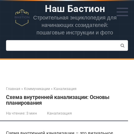
Перейти
Наш Бастион
к
контенту
Строительная энциклопедия для
начинающих созидателей:
пошаговые инструкции и фото
Поиск:
Главная
»
Коммуникации
»
Канализация
Схема внутренней канализации: Основы
планирования
На чтение:
3 мин
Канализация
Схема внутренней канализации – это визуальное