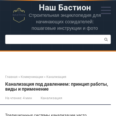
Перейти
Наш Бастион
к
контенту
Строительная энциклопедия для
начинающих созидателей:
пошаговые инструкции и фото
Поиск:
Главная
»
Коммуникации
»
Канализация
Канализация под давлением: принцип работы,
виды и применение
На чтение:
4 мин
Канализация
Традиционные системы канализации часто