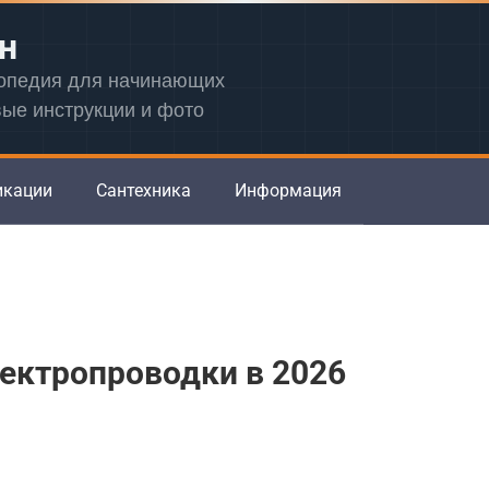
н
лопедия для начинающих
вые инструкции и фото
икации
Сантехника
Информация
ектропроводки в 2026