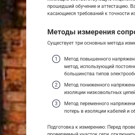
прошедший обучение и аттестацию. В
касающиеся требований к точности из
Методы измерения сопр
Существует три основных метода изм
Метод повышенного напряжени
метод, использующий постоянн
большинства типов электрооб
Метод пониженного напряжени
изоляции низковольтных цепей
Метод переменного напряжени
потерь в изоляции кабелей и о
Подготовка к измерению: Перед пров
проверяемый участок сети, отключить