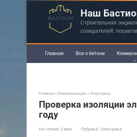
Перейти
Наш Бастио
к
контенту
Строительная энцик
созидателей: пошаго
Главная
Все о бетоне
Коммун
Главная
»
Коммуникации
»
Электрика
Проверка изоляции эл
году
На чтение:
3 мин
Рубрика:
Электрика