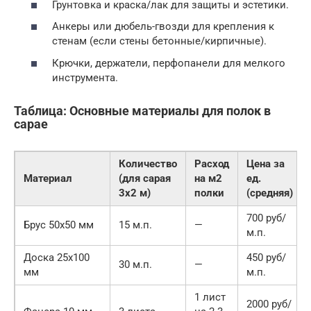
Грунтовка и краска/лак для защиты и эстетики.
Анкеры или дюбель-гвозди для крепления к
стенам (если стены бетонные/кирпичные).
Крючки, держатели, перфопанели для мелкого
инструмента.
Таблица: Основные материалы для полок в
сарае
Количество
Расход
Цена за
Материал
(для сарая
на м2
ед.
3х2 м)
полки
(средняя)
700 руб/
Брус 50х50 мм
15 м.п.
—
м.п.
Доска 25х100
450 руб/
30 м.п.
—
мм
м.п.
1 лист
2000 руб/