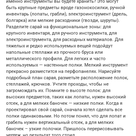
именно инструменты вы будете хранить? Это могут
быть крупные предметы вроде газонокосилки, ручной
инвентарь (лопаты, грабли), электроинструмент (дрель,
болгарка) или мелкие расходники (гвозди, шурупы).
Разделите сарай на функциональные зоны: для
крупного инвентаря, для ручного инструмента, для
электроинструмента, для расходных материалов. Для
тяжелых и редко используемых вещей подойдут
напольные стеллажи из прочного бруса или
металлического профиля. Для легких и часто
используемых — настенные полки. Мелкий инструмент
прекрасно разместится на перфопанелях. Нарисуйте
подробный план сарая, разметьте расположение полок,
стеллажей, крючков. Учтите проходы, чтобы не
загромождать их. Помните о высоте полок: для
высоких предметов, таких как лопаты, нужен высокий
отсек, а для мелких баночек — низкие полки. Когда я
проектировал свой сарай, сначала хотел сделать все
полки одинаковыми. Но потом понял, что для лопат и
грабель нужен вертикальный отсек, а для мелких
баночек – узкие полочки. Пришлось перерисовывать
чертеж, но результат того стоил.