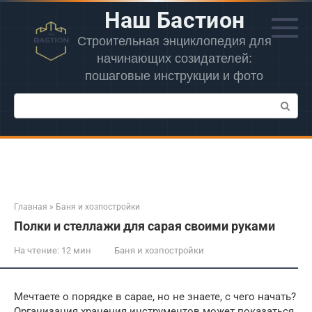
Перейти
Наш Бастион
к
контенту
Строительная энциклопедия для
начинающих созидателей:
пошаговые инструкции и фото
Поиск:
Главная
»
Баня и хозпостройки
Полки и стеллажи для сарая своими руками
На чтение:
12 мин
Баня и хозпостройки
Мечтаете о порядке в сарае, но не знаете, с чего начать?
Организация хранения инструментов может показаться