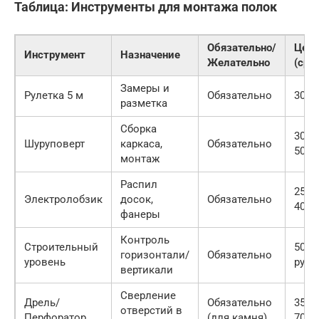
Таблица: Инструменты для монтажа полок
Обязательно/
Цена
Инструмент
Назначение
Желательно
(сре
Замеры и
Рулетка 5 м
Обязательно
300 р
разметка
Сборка
3000
Шуруповерт
каркаса,
Обязательно
5000 
монтаж
Распил
2500
Электролобзик
досок,
Обязательно
4000 
фанеры
Контроль
Строительный
500-
горизонтали/
Обязательно
уровень
руб.
вертикали
Сверление
Дрель/
Обязательно
3500
отверстий в
Перфоратор
(для камня)
7000 