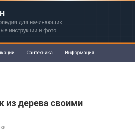
н
лопедия для начинающих
вые инструкции и фото
икации
Сантехника
Информация
к из дерева своими
йки