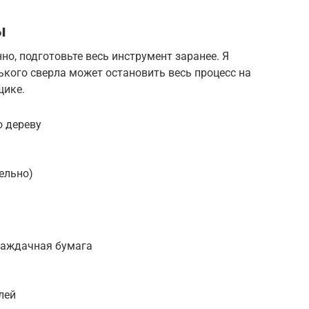
ы
но, подготовьте весь инструмент заранее. Я
нького сверла может остановить весь процесс на
щике.
о дереву
ельно)
аждачная бумага
лей