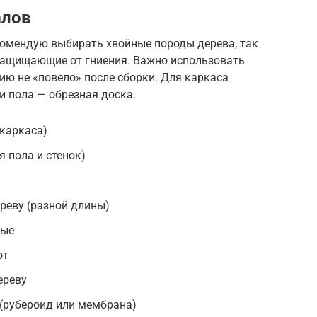
алов
комендую выбирать хвойные породы дерева, так
защищающие от гниения. Важно использовать
ию не «повело» после сборки. Для каркаса
 и пола — обрезная доска.
 каркаса)
 пола и стенок)
реву (разной длины)
ные
от
ереву
(рубероид или мембрана)