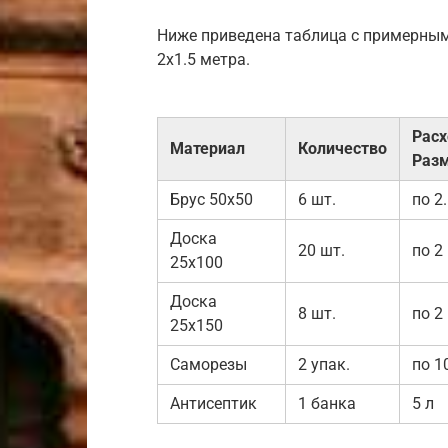
Ниже приведена таблица с примерны
2х1.5 метра.
Расх
Материал
Количество
Раз
Брус 50х50
6 шт.
по 2
Доска
20 шт.
по 2
25х100
Доска
8 шт.
по 2
25х150
Саморезы
2 упак.
по 1
Антисептик
1 банка
5 л