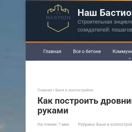
Перейти
Наш Бастио
к
контенту
Строительная энцик
созидателей: пошаго
Главная
Все о бетоне
Коммун
Главная
»
Баня и хозпостройки
Как построить дровни
руками
На чтение:
7 мин
Рубрика:
Баня и хозпостро