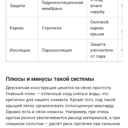
Гидроизоляционная
Защита
влаги
0.2
мембрана
наружу
Силовой
150
Каркас
Стропила
каркас
мм
крыши
Защита
Изоляция
Пароизоляция
утеплителя
0.1
от пара
Плюсы и минусы такой системы
Двускатная конструкция ценится за свою простоту.
Главный плюс — отличный сход снега и воды, что
критично для нашего климата. Кроме того, под такой
крышей легко организовать полноценную мансарду.
Однако есть и свои нюансы. Например, при очень
крутом уклоне увеличивается расход материалов, а при
слишком пологом — растет риск протечек при сильном