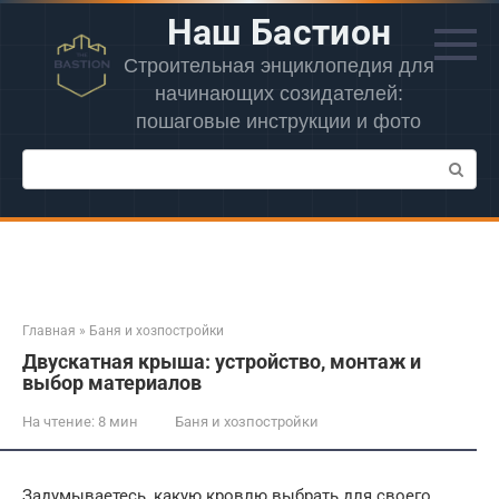
Перейти
Наш Бастион
к
контенту
Строительная энциклопедия для
начинающих созидателей:
пошаговые инструкции и фото
Поиск:
Главная
»
Баня и хозпостройки
Двускатная крыша: устройство, монтаж и
выбор материалов
На чтение:
8 мин
Баня и хозпостройки
Задумываетесь, какую кровлю выбрать для своего