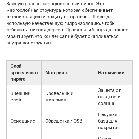
Важную роль играет кровельный пирог. Это
многослойная структура, которая обеспечивает
теплоизоляцию и защиту от протечек. Я всегда
использую качественную гидроизоляцию, чтобы
избежать гниения дерева. Правильный порядок слоев
гарантирует, что конденсат не будет скапливаться
внутри конструкции.
Слой
Ср
кровельного
Материал
Назначение
то
пирога
Защита от
Внешний
Кровельный
осадков и
3-
слой
материал
солнца
Несущая
Основание
Обрешетка / OSB
база для
12
покрытия
Отвод