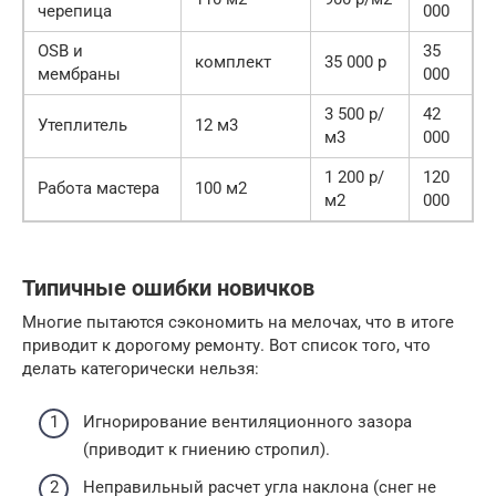
черепица
000
OSB и
35
комплект
35 000 р
мембраны
000
3 500 р/
42
Утеплитель
12 м3
м3
000
1 200 р/
120
Работа мастера
100 м2
м2
000
Типичные ошибки новичков
Многие пытаются сэкономить на мелочах, что в итоге
приводит к дорогому ремонту. Вот список того, что
делать категорически нельзя:
Игнорирование вентиляционного зазора
(приводит к гниению стропил).
Неправильный расчет угла наклона (снег не