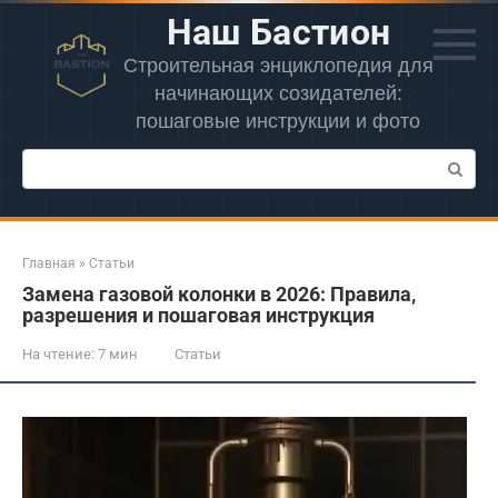
Перейти
Наш Бастион
к
контенту
Строительная энциклопедия для
начинающих созидателей:
пошаговые инструкции и фото
Поиск:
Главная
»
Статьи
Замена газовой колонки в 2026: Правила‚
разрешения и пошаговая инструкция
На чтение:
7 мин
Статьи