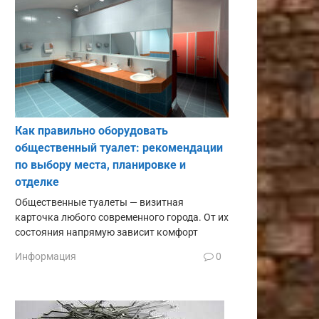
Как правильно оборудовать
общественный туалет: рекомендации
по выбору места, планировке и
отделке
Общественные туалеты — визитная
карточка любого современного города. От их
состояния напрямую зависит комфорт
Информация
0