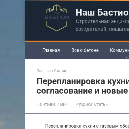
Перейти
Наш Бастио
к
контенту
Строительная энцик
созидателей: пошаго
Главная
Все о бетоне
Коммун
Главная
»
Статьи
Перепланировка кухни
согласование и новые
На чтение:
7 мин
Рубрика:
Статьи
Перепланировка кухни с газовым обо