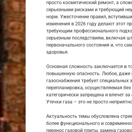
просто косметический ремонт, а слож
серьезными рисками и требующий не
норм. Ужесточение правил, вступивших
изменения в 2026 году делают этот п
требующим профессионального подход
серьезным последствиям, включая шт
первоначального состояния и, что сам
здоровья.
Основная сложность заключается в то
повышенную опасность. Любое, даже 
газоснабжения требует специальных 
перепланировка, осуществляемая без
категорически запрещена и влечет за
Утечки газа – это не просто неприятн
Актуальность темы обусловлена стре
более функционального и современног
перенос газовой плиты, замена газов