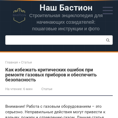
Перейти
Наш Бастион
к
контенту
Строительная энциклопедия для
начинающих созидателей:
пошаговые инструкции и фото
Поиск:
Главная
»
Статьи
Как избежать критических ошибок при
ремонте газовых приборов и обеспечить
безопасность
На чтение:
6 мин
Статьи
Внимание! Работа с газовым оборудованием – это
серьезно. Неправильные действия могут привести к
взрыву, пожару и отравлению газом. Данная статья