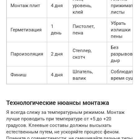
Монтаж плит
4 дня
уровень,
прижимать
клей
листы
Убрать
1
Пистолет,
Герметизация
излишки
день
пена
пены
Без
Степлер,
Пароизоляция
2 дня
разрывов и
скотч
дыр
Шпатель,
Соблюдать
Финиш
4 дня
валик
время сушк
Технологические нюансы монтажа
Я всегда слежу за температурным режимом. Монтаж
лучше проводить при температуре от +5 до +20
градусов. Клеевые составы должны высыхать
естественным путем, не ускоряйте процесс феном.
Помните о совместимости: не смешивайте разные типы