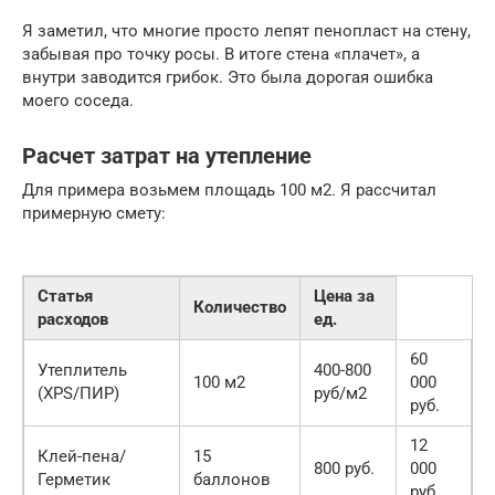
Я заметил, что многие просто лепят пенопласт на стену,
забывая про точку росы. В итоге стена «плачет», а
внутри заводится грибок. Это была дорогая ошибка
моего соседа.
Расчет затрат на утепление
Для примера возьмем площадь 100 м2. Я рассчитал
примерную смету:
Статья
Цена за
Количество
расходов
ед.
60
Утеплитель
400-800
100 м2
000
(XPS/ПИР)
руб/м2
руб.
12
Клей-пена/
15
800 руб.
000
Герметик
баллонов
руб.