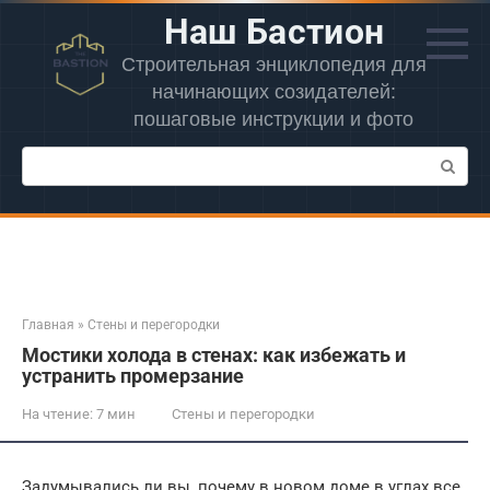
Перейти
Наш Бастион
к
контенту
Строительная энциклопедия для
начинающих созидателей:
пошаговые инструкции и фото
Поиск:
Главная
»
Стены и перегородки
Мостики холода в стенах: как избежать и
устранить промерзание
На чтение:
7 мин
Стены и перегородки
Задумывались ли вы, почему в новом доме в углах все