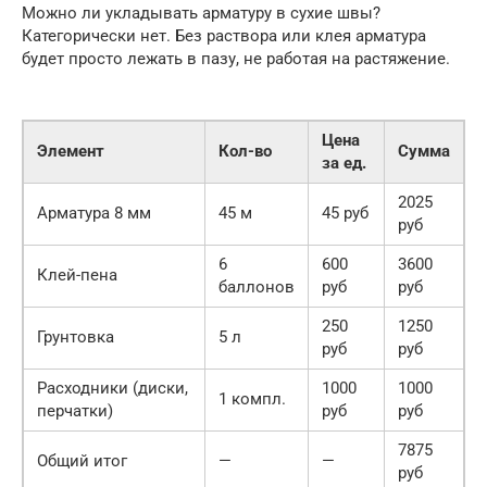
Можно ли укладывать арматуру в сухие швы?
Категорически нет. Без раствора или клея арматура
будет просто лежать в пазу, не работая на растяжение.
Цена
Элемент
Кол-во
Сумма
за ед.
2025
Арматура 8 мм
45 м
45 руб
руб
6
600
3600
Клей-пена
баллонов
руб
руб
250
1250
Грунтовка
5 л
руб
руб
Расходники (диски,
1000
1000
1 компл.
перчатки)
руб
руб
7875
Общий итог
—
—
руб