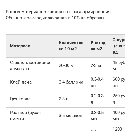
Расход материалов зависит от шага армирования.
Обычно я закладываю запас в 10% на обрезки.
Средняя
Количество
Расход
Материал
цена за
на 10 м2
на м2
ед.
Стеклопластиковая
45 руб/
20-30 м
2-3 м
арматура
м
0.3-0.4
600 руб/
Клей-пена
3-4 баллона
шт
шт
0.2-0.3
250 руб/
Грунтовка
2-3 л
л
л
Раствор (сухая
0.3-0.5
400 руб/
3-5 мешков
смесь)
меш
меш
1200