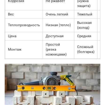
Коррозия
Не ржавеет
(нужна
Не
защита)
Вес
Очень легкий
Тяжелый
Ле
Высокая
Теплопроводность
Низкая (тепло)
Ни
(холод)
Цена
Доступная
Средняя
Вы
Простой
Сложный
Монтаж
(резка
Пр
(болгарка)
ножницами)