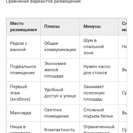
Сравнение вариантов размещения:
Место
Слож
Плюсы
Минусы
размещения
монт
Шум в
Рядом с
Общие
спальной
Низк
ванной
коммуникации
зоне
Экономия
Подвальное
Нужен насос
жилой
Высо
помещение
для стоков
площади
Первый
Занимает
Удобный
этаж
полезную
Сред
доступ к улице
(хозблок)
площадь
Светлое
Сложный
Мансарда
Высо
помещение
подъем белья
Ниша в
Ограниченный
Компактность
Сред