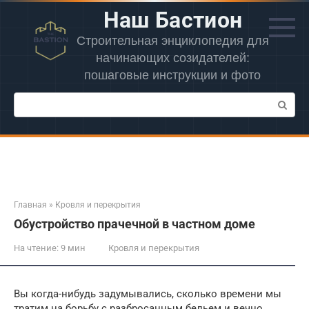
Перейти
Наш Бастион
к
контенту
Строительная энциклопедия для
начинающих созидателей:
пошаговые инструкции и фото
Поиск:
Главная
»
Кровля и перекрытия
Обустройство прачечной в частном доме
На чтение:
9 мин
Кровля и перекрытия
Вы когда-нибудь задумывались, сколько времени мы
тратим на борьбу с разбросанным бельем и вечно