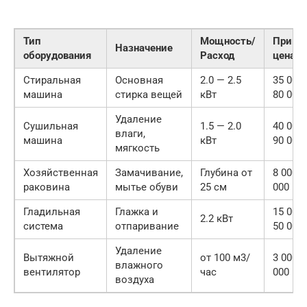
Тип
Мощность/
Приме
Назначение
оборудования
Расход
цена
Стиральная
Основная
2.0 — 2.5
35 000
машина
стирка вещей
кВт
80 000 
Удаление
Сушильная
1.5 — 2.0
40 000
влаги,
машина
кВт
90 000 
мягкость
Хозяйственная
Замачивание,
Глубина от
8 000 
раковина
мытье обуви
25 см
000 руб
Гладильная
Глажка и
15 000
2.2 кВт
система
отпаривание
50 000 
Удаление
Вытяжной
от 100 м3/
3 000 —
влажного
вентилятор
час
000 руб
воздуха