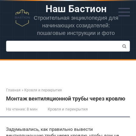
Перейти
Наш Бастион
к
контенту
Строительная энциклопедия для
начинающих созидателей:
пошаговые инструкции и фото
Поиск:
Главная
»
Кровля и перекрытия
Монтаж вентиляционной трубы через кровлю
На чтение:
8 мин
Кровля и перекрытия
Задумывались, как правильно вывести
вентиляционную трубу через кровлю, чтобы дом не