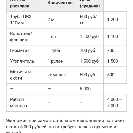
Количество
расходов
(средняя)
Труба ПВХ
600 руб/
2 м
1 200
110мм
м
Воротник/
1 шт
1 100 руб
1 100
флэшинг
Герметик
1 туба
700 руб
700
Утеплитель
1 рулон
1 500 руб
1 500
Метизы и
комплект
500 руб
500
скотч
—
—
5 000
Работа
4 000 —
—
—
мастера
7 000
Экономия при самостоятельном выполнении составит
около 5 000 рублей, но потребует вашего времени и