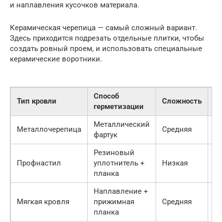
и наплавления кусочков материала.
Керамическая черепица — самый сложный вариант.
Здесь приходится подрезать отдельные плитки, чтобы
создать ровный проем, и использовать специальные
керамические воротники.
Способ
Тип кровли
Сложность
К
герметизации
Металлический
П
Металлочерепица
Средняя
фартук
п
Резиновый
Профнастил
уплотнитель +
Низкая
Г
планка
Наплавление +
Мягкая кровля
прижимная
Средняя
Б
планка