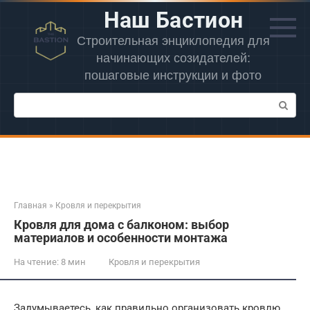
Перейти
Наш Бастион
к
контенту
Строительная энциклопедия для
начинающих созидателей:
пошаговые инструкции и фото
Поиск:
Главная
»
Кровля и перекрытия
Кровля для дома с балконом: выбор
материалов и особенности монтажа
На чтение:
8 мин
Кровля и перекрытия
Задумываетесь, как правильно организовать кровлю