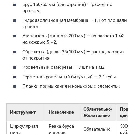
Брус 150х50 мм (для стропил) — расчет по
проекту.
Гидроизоляционная мембрана — 1.1 от площади
кровли.
Утеплитель (минвата 200 мм) — из расчета 1 м3
на каждые 5 м2.
Обрешетка (доска 25х100 мм) — расход зависит
от покрытия.
Кровельный саморезы — 8 шт на 1 м2.
Герметик кровельный битумный — 3-4 тубы.
Планки примыкания и коньковые элементы.
Обязательно/
Приме
Инструмент
Назначение
Желательно
цена
Циркулярная
Резка бруса
5000-1
Обязательно
пила
и досок
руб.