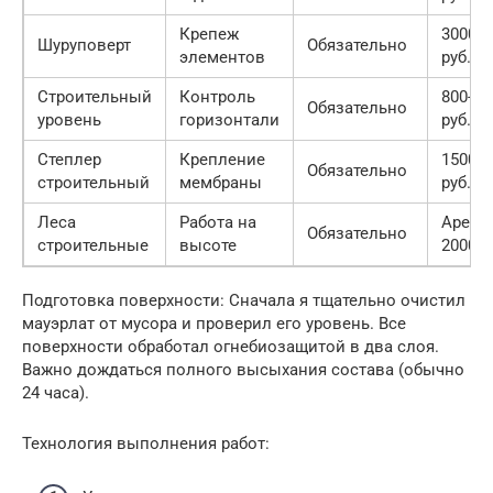
Крепеж
3000-7
Шуруповерт
Обязательно
элементов
руб.
Строительный
Контроль
800-20
Обязательно
уровень
горизонтали
руб.
Степлер
Крепление
1500-3
Обязательно
строительный
мембраны
руб.
Леса
Работа на
Аренд
Обязательно
строительные
высоте
2000/н
Подготовка поверхности: Сначала я тщательно очистил
мауэрлат от мусора и проверил его уровень. Все
поверхности обработал огнебиозащитой в два слоя.
Важно дождаться полного высыхания состава (обычно
24 часа).
Технология выполнения работ: