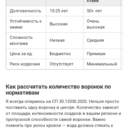
сталь
с
Долговечность
15-25 лет
50+ лет
2
Устойчивость к
Очень
Высокая
С
химии
высокая
Сложность
Низкая
Средняя
С
монтажа
Цена за ед.
Бюджетно
Премиум
С
Риск коррозии
Отсутствует
Минимальный
П
Как рассчитать количество воронок по
нормативам
Я всегда опираюсь на СП 30.13330.2020. Нельзя просто
поставить одну воронку в центре. Количество зависит
от площади, интенсивности осадков в вашем регионе и
пропускной способности самой воронки. Важно
помнить про уклон кровли — вода должна стекать к