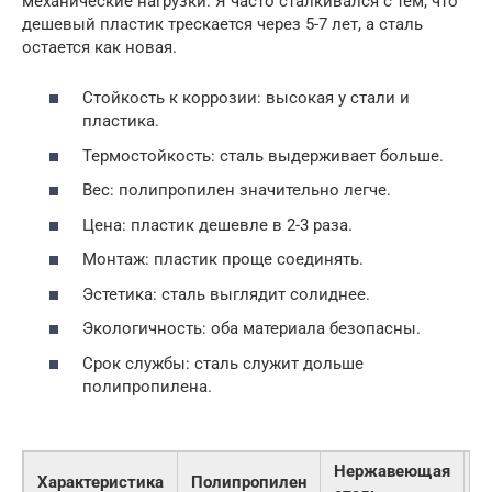
механические нагрузки. Я часто сталкивался с тем, что
дешевый пластик трескается через 5-7 лет, а сталь
остается как новая.
Стойкость к коррозии: высокая у стали и
пластика.
Термостойкость: сталь выдерживает больше.
Вес: полипропилен значительно легче.
Цена: пластик дешевле в 2-3 раза.
Монтаж: пластик проще соединять.
Эстетика: сталь выглядит солиднее.
Экологичность: оба материала безопасны.
Срок службы: сталь служит дольше
полипропилена.
Нержавеющая
О
Характеристика
Полипропилен