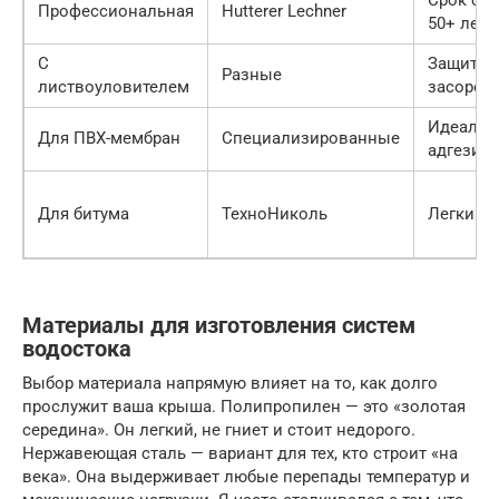
Профессиональная
Hutterer Lechner
50+ лет
С
Защита 
Разные
листвоуловителем
засоров
Идеальн
Для ПВХ-мембран
Специализированные
адгезия
Для битума
ТехноНиколь
Легкий 
Материалы для изготовления систем
водостока
Выбор материала напрямую влияет на то, как долго
прослужит ваша крыша. Полипропилен — это «золотая
середина». Он легкий, не гниет и стоит недорого.
Нержавеющая сталь — вариант для тех, кто строит «на
века». Она выдерживает любые перепады температур и