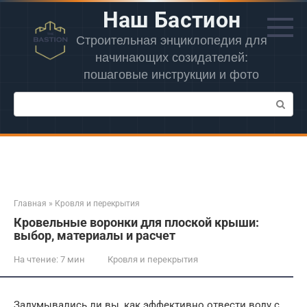
Перейти
Наш Бастион
к
контенту
Строительная энциклопедия для
начинающих созидателей:
пошаговые инструкции и фото
Поиск:
Главная
»
Кровля и перекрытия
Кровельные воронки для плоской крыши:
выбор, материалы и расчет
На чтение:
7 мин
Кровля и перекрытия
Задумывались ли вы, как эффективно отвести воду с