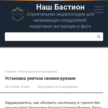
Перейти
Наш Бастион
к
контенту
Строительная энциклопедия для
начинающих созидателей:
пошаговые инструкции и фото
Поиск:
Главная
»
Инструменты и материалы
Установка унитаза своими руками
На чтение:
8 мин
Инструменты и материалы
Задумываетесь, как обновить сантехнику в туалете без
лишних трат? Установка Унитаза Своими Руками: Легко