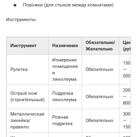
Порожки (для стыков между комнатами)
Инструменты:
Обязательно/
Цена
Инструмент
Назначение
Желательно
(руб.)
Измерение
150
помещения
Рулетка
Обязательно
—
и
500
линолеума
200
Острый нож
Подрезка
Обязательно
—
(строительный)
линолеума
800
Металлическая
300
Ровная
линейка/
Обязательно
—
подрезка
правило
1500