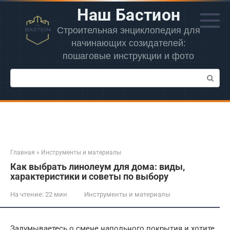
Перейти
Наш Бастион
к
контенту
Строительная энциклопедия для
начинающих созидателей:
пошаговые инструкции и фото
Поиск:
Главная
»
Инструменты и материалы
Как выбрать линолеум для дома: виды,
характеристики и советы по выбору
На чтение:
22 мин
Инструменты и материалы
Задумываетесь о смене напольного покрытия и хотите