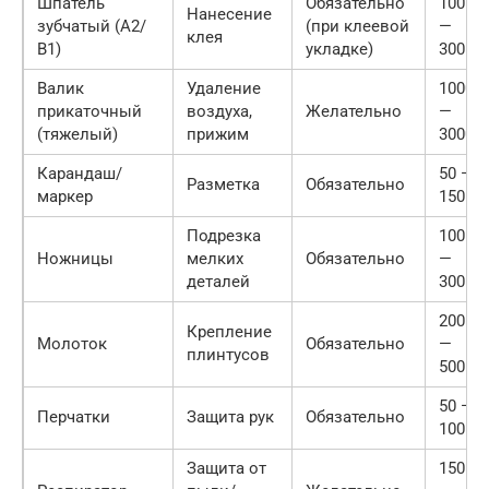
Шпатель
Обязательно
100
Нанесение
зубчатый (А2/
(при клеевой
—
клея
В1)
укладке)
300
Валик
Удаление
1000
прикаточный
воздуха,
Желательно
—
(тяжелый)
прижим
3000
Карандаш/
50 —
Разметка
Обязательно
маркер
150
Подрезка
100
Ножницы
мелких
Обязательно
—
деталей
300
200
Крепление
Молоток
Обязательно
—
плинтусов
500
50 —
Перчатки
Защита рук
Обязательно
100
Защита от
150