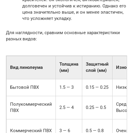
долговечен и устойчив к истиранию. Однако его
цена значительно выше, и он менее эластичен,
что усложняет укладку.
Для наглядности, сравним основные характеристики
разных видов:
Толщина
Защитный
Вид линолеума
Износо
(мм)
слой (мм)
Бытовой ПВХ
1.5 — 3
0.15 — 0.25
Низкая
Полукоммерческий
Средня
2.5 — 4
0.25 — 0.5
ПВХ
Высока
Коммерческий ПВХ
3 — 6
0.5 — 0.8
Очень 