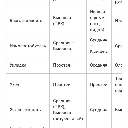
руб.
Низкая
Высокая
(кроме
Влагостойкость
Низка
(ПВХ)
спец.
видов)
Средняя
Средняя —
Износостойкость
—
Средн
Высокая
Высокая
Укладка
Простая
Средняя
Слож
Требу
Уход
Простой
Простой
спец.
средс
Средняя
(ПВХ),
Экологичность
Средняя
Высок
Высокая
(натуральный)