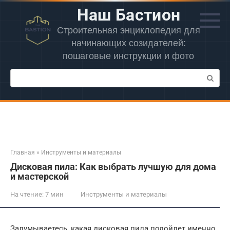
Перейти
Наш Бастион
к
контенту
Строительная энциклопедия для
начинающих созидателей:
пошаговые инструкции и фото
Поиск:
Главная
»
Инструменты и материалы
Дисковая пила: Как выбрать лучшую для дома
и мастерской
На чтение:
7 мин
Инструменты и материалы
Задумываетесь, какая дисковая пила подойдет именно