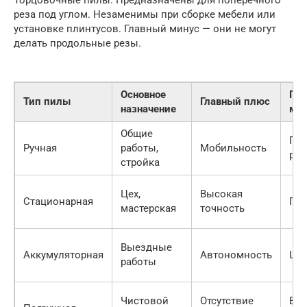
Торцовочные пилы. Предназначены для поперечного
реза под углом. Незаменимы при сборке мебели или
установке плинтусов. Главный минус — они не могут
делать продольные резы.
Основное
Гла
Тип пилы
Главный плюс
назначение
ми
Общие
Пог
Ручная
работы,
Мобильность
рез
стройка
Цех,
Высокая
Стационарная
Габ
мастерская
точность
Выездные
Аккумуляторная
Автономность
Цен
работы
Чистовой
Отсутствие
Вы