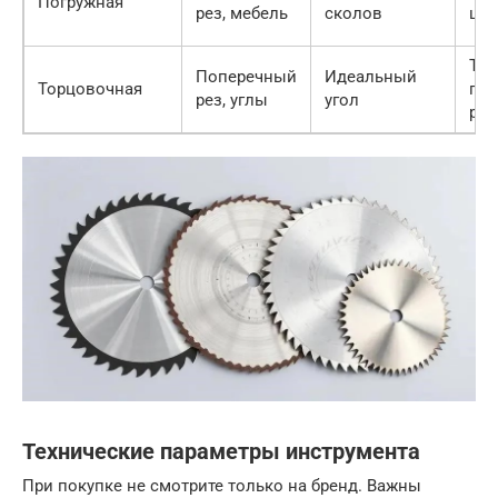
Погружная
рез, мебель
сколов
цен
Тол
Поперечный
Идеальный
Торцовочная
по
рез, углы
угол
рез
Технические параметры инструмента
При покупке не смотрите только на бренд. Важны