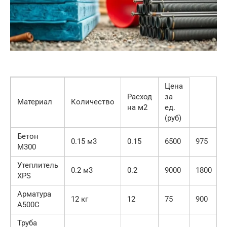
Цена
Расход
за
Материал
Количество
на м2
ед.
(руб)
Бетон
0.15 м3
0.15
6500
975
М300
Утеплитель
0.2 м3
0.2
9000
1800
XPS
Арматура
12 кг
12
75
900
А500С
Труба