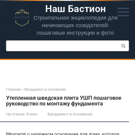
Перейти
Наш Бастион
к
контенту
Строительная энциклопедия для
начинающих созидателей:
пошаговые инструкции и фото
Поиск:
Главная
»
Фундамент и основание
Утепленная шведская плита УШП пошаговое
руководство по монтажу фундамента
На чтение:
8 мин
Фундамент и основание
Мечтаете о надежном основании для дома, которое