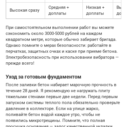
Средняя +
Низкая +
Высо
Высокая сразу
доплаты
доплаты
допл
При самостоятельном выполнении работ вы можете
сэкономить около 3000-5000 рублей на каждом
квадратном метре, которые обычно забирает бригада.
Однако помните о мерах безопасности: работайте в
перчатках, защитных очках и каске при приеме бетона.
Электробезопасность при использовании вибратора —
прежде всего!
Уход за готовым фундаментом
После заливки бетон набирает марочную прочность в
течение 28 дней. Я рекомендую не нагружать плиту
тяжелыми стенами первые две недели. Перед первым
запуском системы теплого пола обязательно проверьте
давление в коллекторе. Если на улице жарко,
поливайте бетон водой каждое утро, чтобы не
появились микротрещины. Помните, что полная
просушка основания — залог качественной укладки