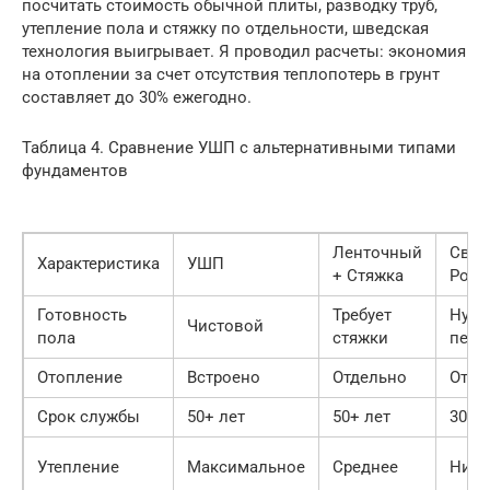
посчитать стоимость обычной плиты, разводку труб,
утепление пола и стяжку по отдельности, шведская
технология выигрывает. Я проводил расчеты: экономия
на отоплении за счет отсутствия теплопотерь в грунт
составляет до 30% ежегодно.
Таблица 4. Сравнение УШП с альтернативными типами
фундаментов
Ленточный
Свай
Характеристика
УШП
+ Стяжка
Рост
Готовность
Требует
Нуж
Чистовой
пола
стяжки
пере
Отопление
Встроено
Отдельно
Отде
Срок службы
50+ лет
50+ лет
30-50
Утепление
Максимальное
Среднее
Низк