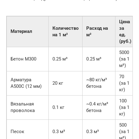
Цена
Количество
Расход на
за
Материал
на 1 м²
м²
ед.
(руб.)
5000
Бетон М300
0.25 м³
0.25 м³
(за 1
м³)
70
Арматура
~80 кг/м³
20 кг
(за 1
А500С (12 мм)
бетона
кг)
100
Вязальная
~0.4 кг/м³
0.1 кг
(за 1
проволока
бетона
кг)
500
Песок
0.3 м³
0.3 м³
(за 1
м³)