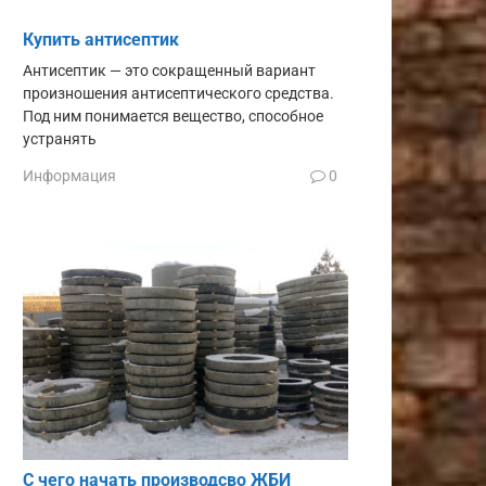
Купить антисептик
Антисептик — это сокращенный вариант
произношения антисептического средства.
Под ним понимается вещество, способное
устранять
Информация
0
С чего начать производсво ЖБИ