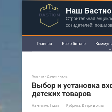
Перейти
Наш Бастио
к
контенту
Строительная энцик
созидателей: пошаго
Главная
Все о бетоне
Коммун
Главная
»
Двери и окна
Выбор и установка вх
детских товаров
На чтение:
8 мин
Рубрика:
Двери и окна