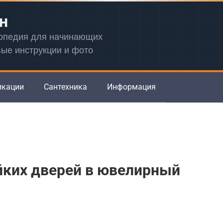
н
лопедия для начинающих
вые инструкции и фото
икации
Сантехника
Информация
йких дверей в ювелирный