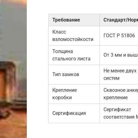
Требование
Стандарт/Нор
Класс
ГОСТ Р 51806
взломостойкости
Толщина
От 3 мм и выш
стального листа
Не менее двух
Тип замков
систем
Крепление
Сквозное анке
коробки
крепление
Сертификат
Сертификация
соответствия