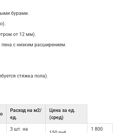
ными бурами.
о).
тром от 12 мм).
пена с низким расширением.
буется стяжка пола).
Расход на м2/
Цена за ед.
во
ед.
(сред)
3 шт. на
1 800
150 руб.