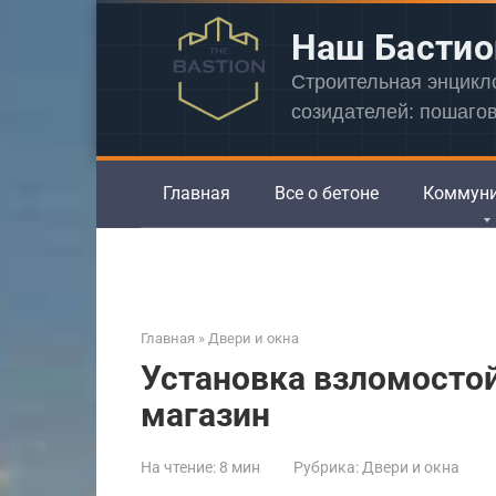
Перейти
Наш Бастио
к
контенту
Строительная энцик
созидателей: пошаго
Главная
Все о бетоне
Коммун
Главная
»
Двери и окна
Установка взломосто
магазин
На чтение:
8 мин
Рубрика:
Двери и окна