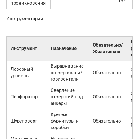
проникновения
Инструментарий:
Цен
Обязательно/
Инструмент
Назначение
(ар
Желательно
пок
Выравнивание
Лазерный
от 
по вертикали/
Обязательно
уровень
руб.
горизонтали
Сверление
от 
Перфоратор
отверстий под
Обязательно
руб.
анкеры
Крепеж
от 
Шуруповерт
фурнитуры и
Обязательно
руб.
коробки
Монтажный
Нанесение