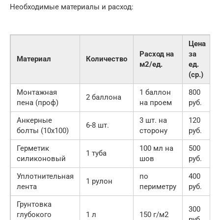
Необходимые материалы и расход:
Цена
Расход на
за
Материал
Количество
м2/ед.
ед.
(ср.)
Монтажная
1 баллон
800
2 баллона
пена (проф)
на проем
руб.
Анкерные
3 шт. на
120
6-8 шт.
болты (10х100)
сторону
руб.
Герметик
100 мл на
500
1 туба
силиконовый
шов
руб.
Уплотнительная
по
400
1 рулон
лента
периметру
руб.
Грунтовка
300
глубокого
1 л
150 г/м2
руб.