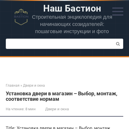
Перейти
Наш Бастион
к
контенту
Строительная энциклопедия для
начинающих созидателей:
пошаговые инструкции и фото
Поиск:
Главная
»
Двери и окна
Установка двери в магазин – Выбор, монтаж,
соответствие нормам
На чтение:
8 мин
Двери и окна
Title: Установка двери в магазин – Выбор, монтаж,