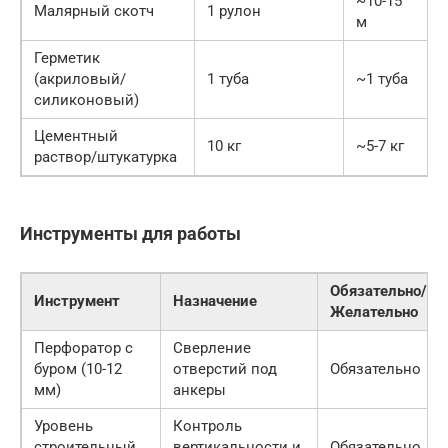
~10-15
Малярный скотч
1 рулон
м
Герметик
(акриловый/
1 туба
~1 туба
силиконовый)
Цементный
10 кг
~5-7 кг
раствор/штукатурка
Инструменты для работы
Обязательно/
Инструмент
Назначение
Желательно
Перфоратор с
Сверление
буром (10-12
отверстий под
Обязательно
мм)
анкеры
Уровень
Контроль
строительный
вертикальности и
Обязательно