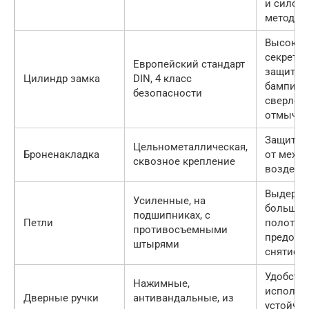
и силов
методам
Высокая
секретно
Европейский стандарт
защита о
Цилиндр замка
DIN, 4 класс
бампинга
безопасности
сверлени
отмычек
Защита 
Цельнометаллическая,
Броненакладка
от механ
сквозное крепление
воздейс
Выдерж
Усиленные, на
большой
подшипниках, с
Петли
полотна,
противосъемными
предотв
штырями
снятие д
Удобств
Нажимные,
использ
Дверные ручки
антивандальные, из
устойчив