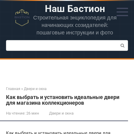
Перейти
Наш Бастион
к
контенту
Строительная энциклопедия для
начинающих созидателей:
пошаговые инструкции и фото
Поиск:
Главная
»
Двери и окна
Как выбрать и установить идеальные двери
для магазина коллекционеров
На чтение:
26 мин
Двери и окна
Как выбрать и установить идеальные двери для