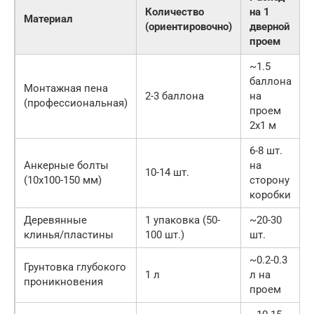
Количество
на 1
Материал
(ориентировочно)
дверной
е
проем
(
~1.5
баллона
Монтажная пена
2-3 баллона
на
(профессиональная)
проем
2х1 м
6-8 шт.
Анкерные болты
на
10-14 шт.
(10х100-150 мм)
сторону
коробки
Деревянные
1 упаковка (50-
~20-30
клинья/пластины
100 шт.)
шт.
~0.2-0.3
Грунтовка глубокого
1 л
л на
проникновения
проем