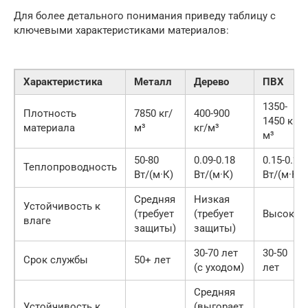
Для более детального понимания приведу таблицу с
ключевыми характеристиками материалов:
Характеристика
Металл
Дерево
ПВХ
1350-
Плотность
7850 кг/
400-900
1450 кг/
материала
м³
кг/м³
м³
50-80
0.09-0.18
0.15-0.25
Теплопроводность
Вт/(м·К)
Вт/(м·К)
Вт/(м·К)
Средняя
Низкая
Устойчивость к
(требует
(требует
Высокая
влаге
защиты)
защиты)
30-70 лет
30-50
Срок службы
50+ лет
(с уходом)
лет
Средняя
Устойчивость к
(выгорает,